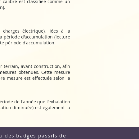
 calibré est classifiée comme un
n).
charges électrique), liées à la
la période d'accumulation (lecture
te période d'accumulation.
 terrain, avant construction, afin
es mesures obtenues. Cette mesure
re mesure est effectuée selon la
ériode de l'année que l'exhalation
lation diminuée) est également la
u des badges passifs de