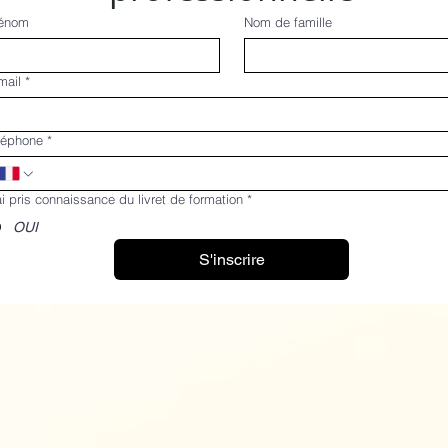
énom
Nom de famille
mail
*
léphone
*
ai pris connaissance du livret de formation
*
OUI
S'inscrire