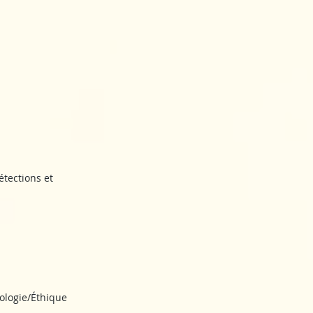
étections et
tologie/Éthique