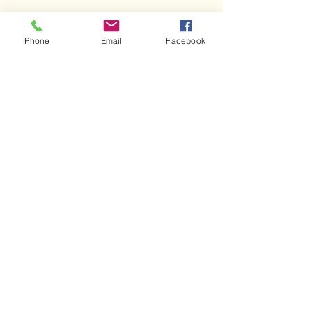
56
Phone
Email
Facebook
géobiologie dans le Morbihan
63
géobiologie dans le Puy-de-Dôme
69
géobiologie dans le Rhône
71